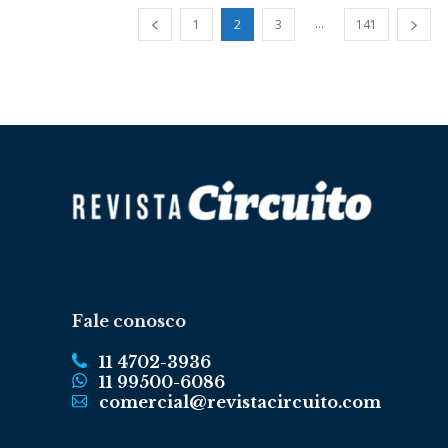
...
1
2
3
141
Fale conosco
11 4702-3936
11 99500-6086
comercial@revistacircuito.com