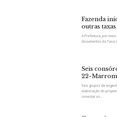
Fazenda inic
outras taxas
A Prefeitura, por meio
documentos da Taxa de 
Seis consór
22-Marro
Seis grupos de engen
elaboração do projeto
conectar os...