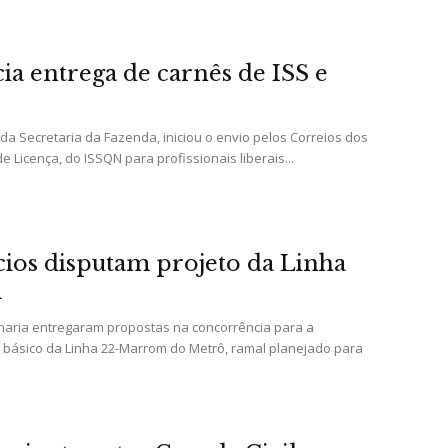
ia entrega de carnês de ISS e
Portal
 da Secretaria da Fazenda, iniciou o envio pelos Correios dos
Licença, do ISSQN para profissionais liberais...
de
cios disputam projeto da Linha
m
haria entregaram propostas na concorrência para a
 básico da Linha 22-Marrom do Metrô, ramal planejado para
Notícias