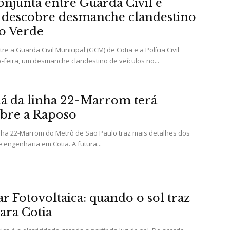
njunta entre Guarda Civil e
il descobre desmanche clandestino
o Verde
da
e a Guarda Civil Municipal (GCM) de Cotia e a Polícia Civil
a-feira, um desmanche clandestino de veículos no...
iá da linha 22-Marrom terá
Granja
obre a Raposo
inha 22-Marrom do Metrô de São Paulo traz mais detalhes dos
 engenharia em Cotia. A futura...
Viana
r Fotovoltaica: quando o sol traz
ara Cotia