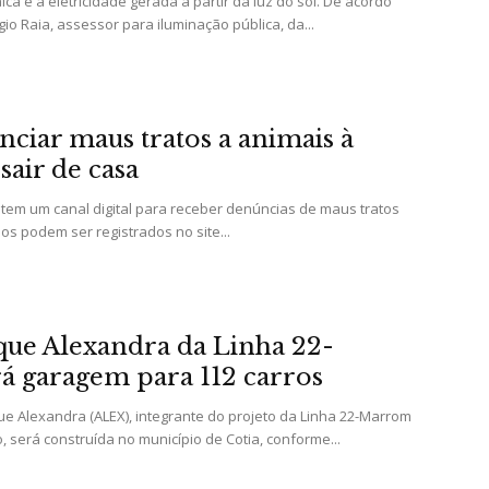
ica é a eletricidade gerada a partir da luz do sol. De acordo
e
o Raia, assessor para iluminação pública, da...
iar maus tratos a animais à
Região
sair de casa
o tem um canal digital para receber denúncias de maus tratos
os podem ser registrados no site...
que Alexandra da Linha 22-
 garagem para 112 carros
ue Alexandra (ALEX), integrante do projeto da Linha 22-Marrom
 será construída no município de Cotia, conforme...