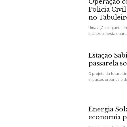
Operação co
Policia Civ
no Tabuleir
Uma ação conjunta entr
localizou, nesta quart
Estação Sab
passarela s
O projeto da futura L
impactos urbanos e de
Energia Sola
economia p