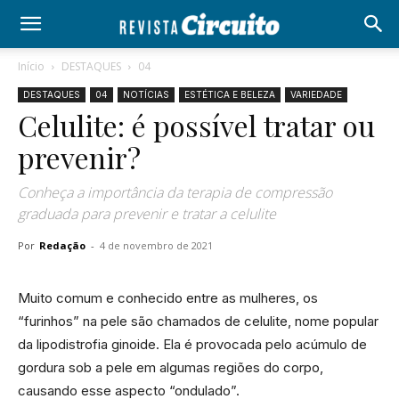
Início
DESTAQUES
04
DESTAQUES
04
NOTÍCIAS
ESTÉTICA E BELEZA
VARIEDADE
Celulite: é possível tratar ou
prevenir?
Conheça a importância da terapia de compressão
graduada para prevenir e tratar a celulite
Por
Redação
-
4 de novembro de 2021
Muito comum e conhecido entre as mulheres, os
“furinhos” na pele são chamados de celulite, nome popular
da lipodistrofia ginoide. Ela é provocada pelo acúmulo de
gordura sob a pele em algumas regiões do corpo,
causando esse aspecto “ondulado”.