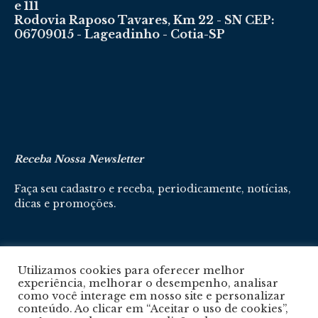
e 111
Rodovia Raposo Tavares, Km 22 - SN CEP:
06709015 - Lageadinho - Cotia-SP
Receba Nossa Newsletter
Faça seu cadastro e receba, periodicamente, notícias,
dicas e promoções.
Cadastre-se aqui
Utilizamos cookies para oferecer melhor
experiência, melhorar o desempenho, analisar
como você interage em nosso site e personalizar
conteúdo. Ao clicar em “Aceitar o uso de cookies”,