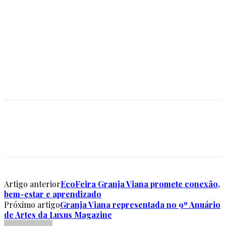
Artigo anterior
EcoFeira Granja Viana promete conexão,
bem-estar e aprendizado
Próximo artigo
Granja Viana representada no 9º Anuário
de Artes da Luxus Magazine