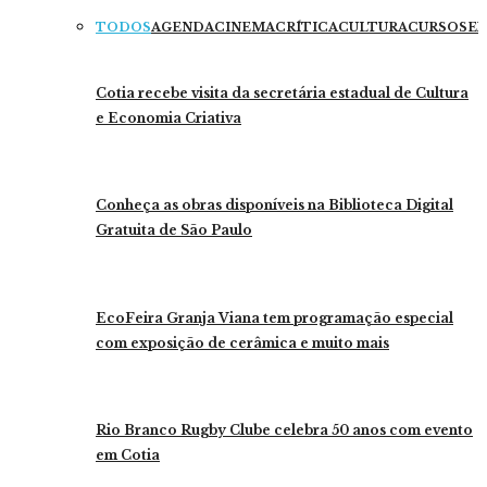
TODOS
AGENDA
CINEMA
CRÍTICA
CULTURA
CURSOS
EX
Cotia recebe visita da secretária estadual de Cultura
e Economia Criativa
Conheça as obras disponíveis na Biblioteca Digital
Gratuita de São Paulo
EcoFeira Granja Viana tem programação especial
com exposição de cerâmica e muito mais
Rio Branco Rugby Clube celebra 50 anos com evento
em Cotia