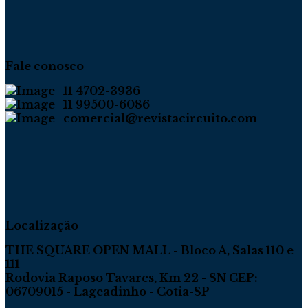
Fale conosco
11 4702-3936
11 99500-6086
comercial@revistacircuito.com
Localização
THE SQUARE OPEN MALL - Bloco A, Salas 110 e
111
Rodovia Raposo Tavares, Km 22 - SN CEP:
06709015 - Lageadinho - Cotia-SP