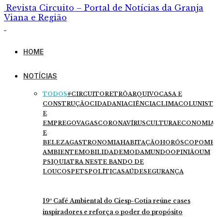
Revista Circuito – Portal de Notícias da Granja
Viana e Região
HOME
NOTÍCIAS
TODOS
#CIRCUITORETRÔ
ARQUIVO
CASA E
CONSTRUÇÃO
CIDADANIA
CIÊNCIA
CLIMA
COLUNISTA
E
EMPREGO
VAGAS
CORONAVÍRUS
CULTURA
ECONOMIA
E
BELEZA
GASTRONOMIA
HABITAÇÃO
HORÓSCOPO
ME
AMBIENTE
MOBILIDADE
MODA
MUNDO
OPINIÃO
UM
PSIQUIATRA NESTE BANDO DE
LOUCOS
PETS
POLÍTICA
SAÚDE
SEGURANÇA
19º Café Ambiental do Ciesp-Cotia reúne cases
inspiradores e reforça o poder do propósito