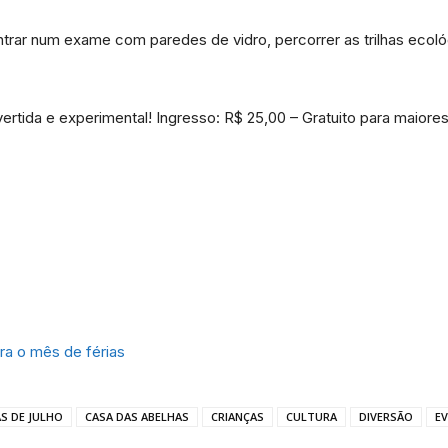
ar num exame com paredes de vidro, percorrer as trilhas ecológi
rtida e experimental! Ingresso: R$ 25,00 – Gratuito para maior
Portal
de
ra o mês de férias
Notícias
AS DE JULHO
CASA DAS ABELHAS
CRIANÇAS
CULTURA
DIVERSÃO
E