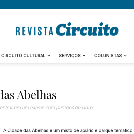
Revista
CIRCUITO CULTURAL
SERVIÇOS
COLUNISTAS
das Abelhas
Circuito
entrar em um exame com paredes de vidro
A Cidade das Abelhas é um misto de apiário e parque temático,
–