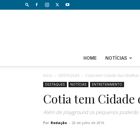
HOME
NOTÍCIAS
Início
DESTAQUES
Cotia tem Cidade das Abelhas
DESTAQUES
NOTÍCIAS
ENTRETENIMENTO
Cotia tem Cidade 
Além de playground os pequenos poderão 
Por
Redação
-
20 de julho de 2016