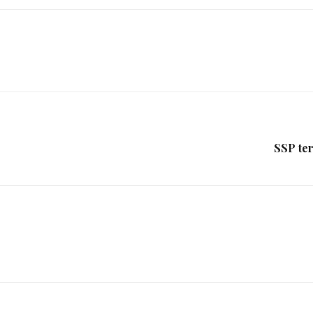
da
Granja
SSP te
Viana