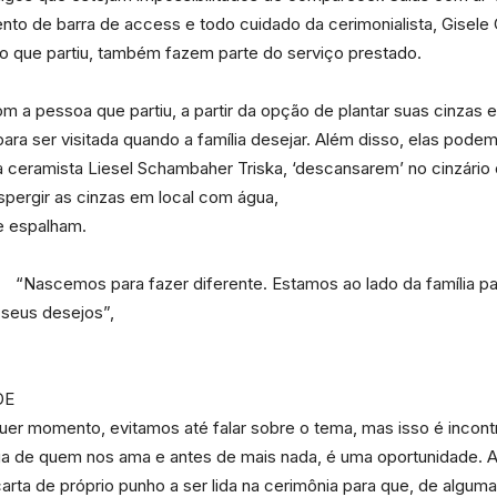
e
to de barra de access e todo cuidado da cerimonialista, Gisele 
do que partiu, também fazem parte do serviço prestado.
om a pessoa que partiu, a partir da opção de plantar suas cinzas 
para ser visitada quando a família desejar. Além disso, elas pode
Região
la ceramista Liesel Schambaher Triska, ‘descansarem’ no cinzári
spergir as cinzas em local com água,
se espalham.
“Nascemos para fazer diferente. Estamos ao lado da família pa
seus desejos”,
DE
uer momento, evitamos até falar sobre o tema, mas isso é incont
arga de quem nos ama e antes de mais nada, é uma oportunidade.
carta de próprio punho a ser lida na cerimônia para que, de algu