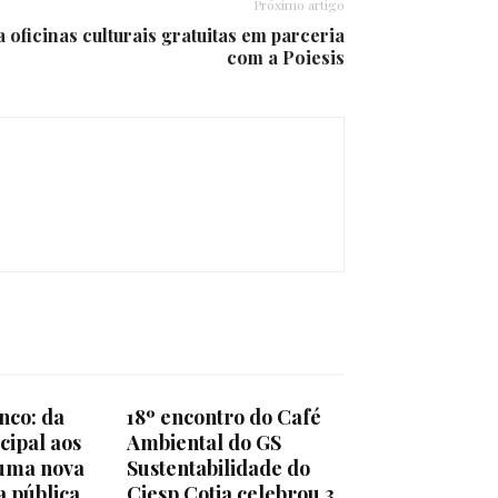
Próximo artigo
 oficinas culturais gratuitas em parceria
com a Poiesis
nco: da
18º encontro do Café
cipal aos
Ambiental do GS
 uma nova
Sustentabilidade do
a pública
Ciesp Cotia celebrou 3