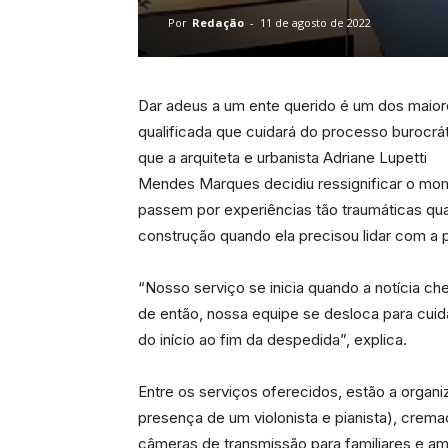
Por
Redação
-
11 de agosto de 2022
Dar adeus a um ente querido é um dos maior
qualificada que cuidará do processo burocrá
que a arquiteta e urbanista Adriane Lupetti
Mendes Marques decidiu ressignificar o mo
passem por experiências tão traumáticas qua
construção quando ela precisou lidar com a 
“Nosso serviço se inicia quando a notícia c
de então, nossa equipe se desloca para cui
do início ao fim da despedida”, explica.
Entre os serviços oferecidos, estão a org
presença de um violonista e pianista), cremaç
câmeras de transmissão para familiares e am