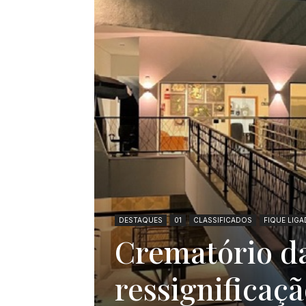
DESTAQUES
01
CLASSIFICADOS
FIQUE LIG
Crematório d
ressignificaç