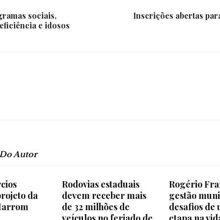
gramas sociais,
Inscrições abertas para
eficiência e idosos
 Do Autor
rcios
Rodovias estaduais
Rogério Fra
rojeto da
devem receber mais
gestão muni
Marrom
de 32 milhões de
desafios de
veículos no feriado de
etapa na vid