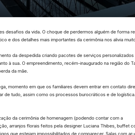
da
es desafios da vida. O choque de perdermos alguém de forma rep
tico e dos detalhes mais importantes da cerimônia nos alivia mui
mento da despedida criando pacotes de serviços personalizados
Granja
nto à sua. O empreendimento, recém-inaugurado na região do Tam
perda da mãe.
hega, momento em que os familiares devem entrar em contato dire
dar de tudo, assim como os processos burocráticos e de logísti
Viana
anização da cerimônia de homenagem (podendo contar com a
ão, arranjos florais feitos pela designer Luciana Thibes, buffet 
igos que estejam impossibilitados de comparecer. Salas com ar-c