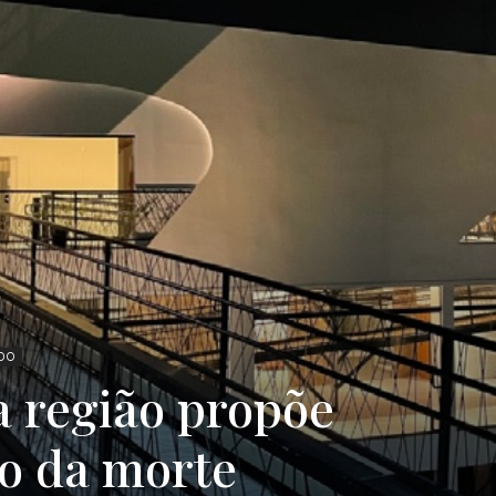
Portal
de
ADO
a região propõe
Notícias
ão da morte