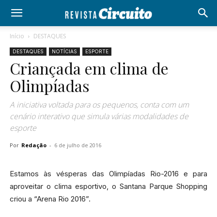
Início
DESTAQUES
DESTAQUES
NOTÍCIAS
ESPORTE
Criançada em clima de
Olimpíadas
A iniciativa voltada para os pequenos, conta com um
cenário interativo que simula várias modalidades de
esporte
Por
Redação
-
6 de julho de 2016
Estamos às vésperas das Olimpíadas Rio-2016 e para
aproveitar o clima esportivo, o Santana Parque Shopping
criou a “Arena Rio 2016”.