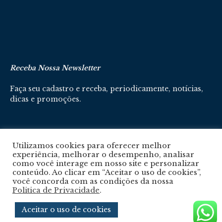
Receba Nossa Newsletter
Faça seu cadastro e receba, periodicamente, notícias,
dicas e promoções.
Cadastre-se aqui
Utilizamos cookies para oferecer melhor
experiência, melhorar o desempenho, analisar
como você interage em nosso site e personalizar
conteúdo. Ao clicar em “Aceitar o uso de cookies”,
você concorda com as condições da nossa
Politica de Privacidade
.
Política De Privacidade
Aceitar o uso de cookies
© 2024 © Revista Circuito. Todos os Direitos Reservados. Desenvolvido com
por
Agência e-nova