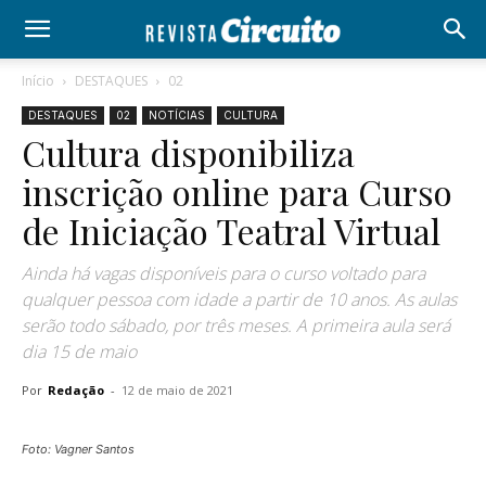
Início
DESTAQUES
02
DESTAQUES
02
NOTÍCIAS
CULTURA
Cultura disponibiliza
inscrição online para Curso
de Iniciação Teatral Virtual
Ainda há vagas disponíveis para o curso voltado para
qualquer pessoa com idade a partir de 10 anos. As aulas
serão todo sábado, por três meses. A primeira aula será
dia 15 de maio
Por
Redação
-
12 de maio de 2021
Foto: Vagner Santos