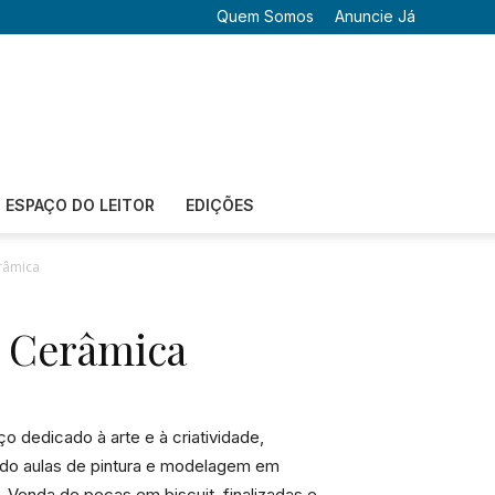
Quem Somos
Anuncie Já
ESPAÇO DO LEITOR
EDIÇÕES
erâmica
e Cerâmica
 dedicado à arte e à criatividade,
do aulas de pintura e modelagem em
 Venda de peças em biscuit, finalizadas e