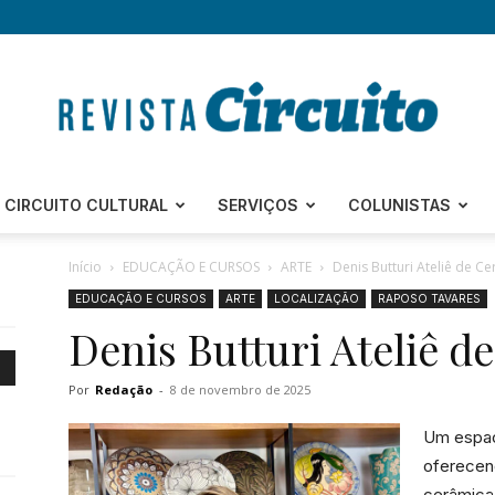
Revista
CIRCUITO CULTURAL
SERVIÇOS
COLUNISTAS
Início
EDUCAÇÃO E CURSOS
ARTE
Denis Butturi Ateliê de C
EDUCAÇÃO E CURSOS
ARTE
LOCALIZAÇÃO
RAPOSO TAVARES
Denis Butturi Ateliê d
Circuito
Por
Redação
-
8 de novembro de 2025
Um espaço
oferecen
–
cerâmica.