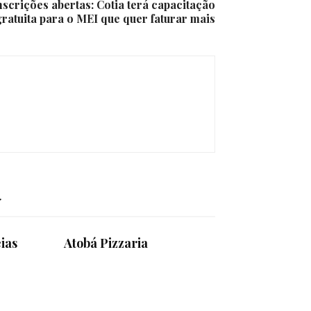
nscrições abertas: Cotia terá capacitação
gratuita para o MEI que quer faturar mais
eias
Atobá Pizzaria