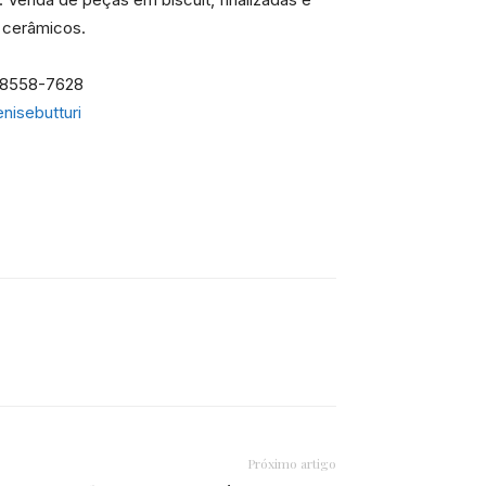
 cerâmicos.
 98558-7628
nisebutturi
Próximo artigo