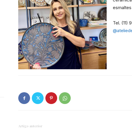
esmaltes
Tel. (11)
@ateliede
Portal
de
Notícias
Artigo anterior