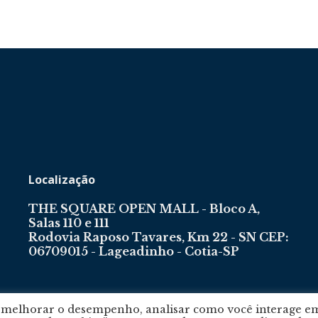
e
Região
Localização
THE SQUARE OPEN MALL - Bloco A,
Salas 110 e 111
Rodovia Raposo Tavares, Km 22 - SN CEP:
06709015 - Lageadinho - Cotia-SP
, melhorar o desempenho, analisar como você interage e