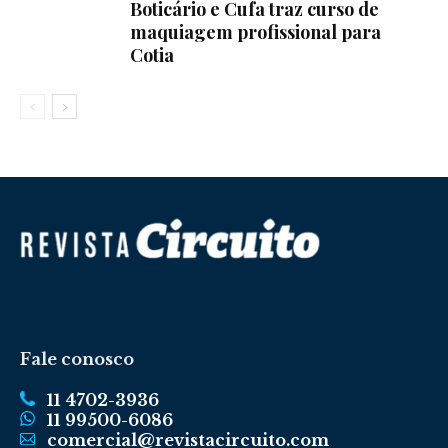
Boticário e Cufa traz curso de
maquiagem profissional para
Cotia
Fale conosco
11 4702-3936
11 99500-6086
comercial@revistacircuito.com