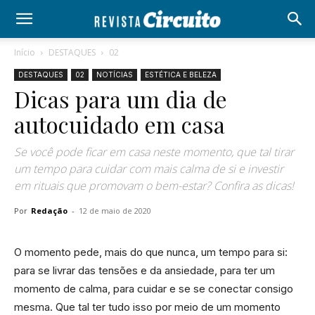
Início
DESTAQUES
02
DESTAQUES
02
NOTÍCIAS
ESTÉTICA E BELEZA
Dicas para um dia de
autocuidado em casa
Se você pode ficar em casa neste momento, que tal tirar
um tempo para cuidar com mais calma de si e investir
em rituais que promovam o bem-estar? Confira as dicas!
Por
Redação
-
12 de maio de 2020
O momento pede, mais do que nunca, um tempo para si:
para se livrar das tensões e da ansiedade, para ter um
momento de calma, para cuidar e se se conectar consigo
mesma. Que tal ter tudo isso por meio de um momento