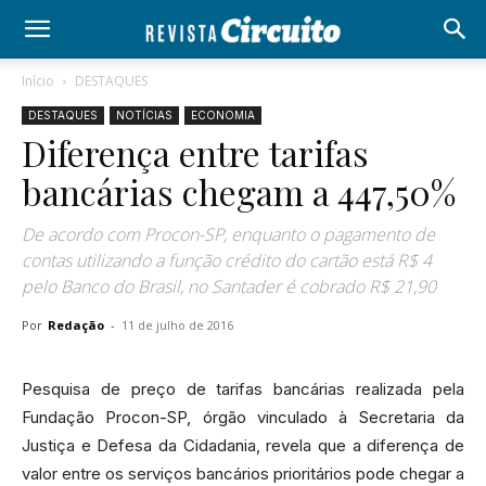
Início
DESTAQUES
DESTAQUES
NOTÍCIAS
ECONOMIA
Diferença entre tarifas
bancárias chegam a 447,50%
De acordo com Procon-SP, enquanto o pagamento de
contas utilizando a função crédito do cartão está R$ 4
pelo Banco do Brasil, no Santader é cobrado R$ 21,90
Por
Redação
-
11 de julho de 2016
Pesquisa de preço de tarifas bancárias realizada pela
Fundação Procon-SP, órgão vinculado à Secretaria da
Justiça e Defesa da Cidadania, revela que a diferença de
valor entre os serviços bancários prioritários pode chegar a