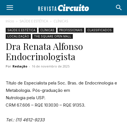
Início
SAÚDE E ESTÉTICA
CLÍNICAS
SAÚDE E ESTÉTICA
CLÍNICAS
PROFISSIONAIS
CLASSIFICADOS
LOCALIZAÇÃO
THE SQUARE OPEN MALL
Dra Renata Alfonso
Endocrinologista
Por
Redação
-
16 de novembro de 2025
Título de Especialista pela Soc. Bras. de Endocrinologia e
Metabologia. Pós-graduação em
Nutrologia pela USP.
CRM 67.606 – RQE 103030 – RQE 91353.
Tel.: (11) 4612-9233