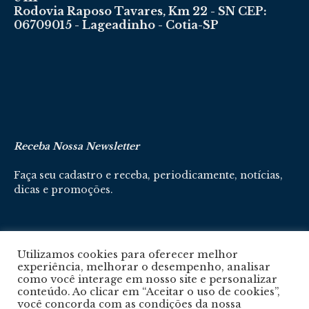
Rodovia Raposo Tavares, Km 22 - SN CEP:
06709015 - Lageadinho - Cotia-SP
Receba Nossa Newsletter
Faça seu cadastro e receba, periodicamente, notícias,
dicas e promoções.
Cadastre-se aqui
Utilizamos cookies para oferecer melhor
experiência, melhorar o desempenho, analisar
como você interage em nosso site e personalizar
conteúdo. Ao clicar em “Aceitar o uso de cookies”,
você concorda com as condições da nossa