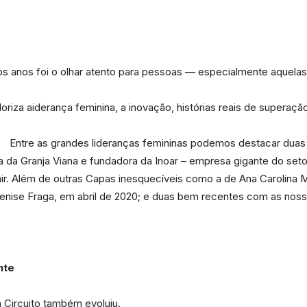
dos anos foi o olhar atento para pessoas — especialmente aquel
valoriza aiderança feminina, a inovação, histórias reais de supera
Entre as grandes lideranças femininas podemos destacar dua
 da Granja Viana e fundadora da Inoar – empresa gigante do set
ir. Além de outras Capas inesquecíveis como a de Ana Carolina
 Denise Fraga, em abril de 2020; e duas bem recentes com as nos
nte
 Circuito também evoluiu.