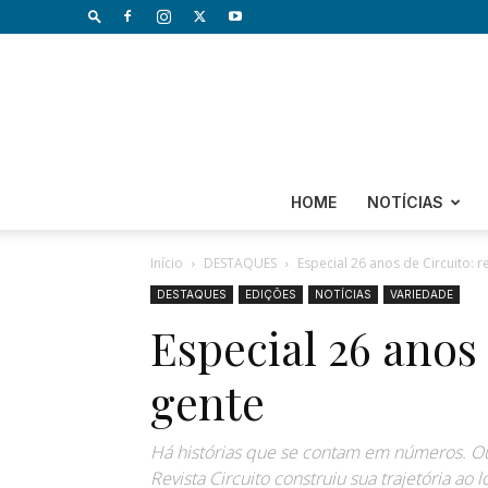
HOME
NOTÍCIAS
Início
DESTAQUES
Especial 26 anos de Circuito: 
DESTAQUES
EDIÇÕES
NOTÍCIAS
VARIEDADE
Especial 26 anos
gente
Há histórias que se contam em números. O
Revista Circuito construiu sua trajetória ao