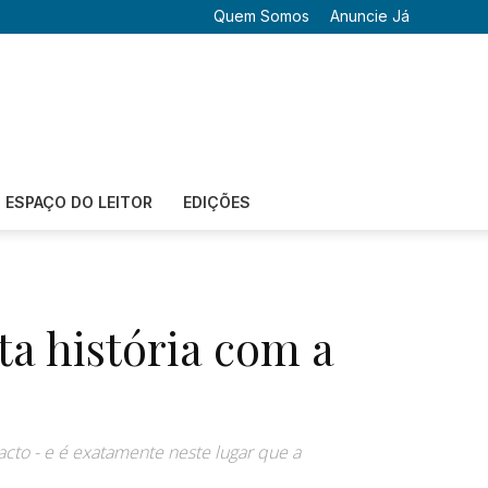
Quem Somos
Anuncie Já
ESPAÇO DO LEITOR
EDIÇÕES
ta história com a
to - e é exatamente neste lugar que a