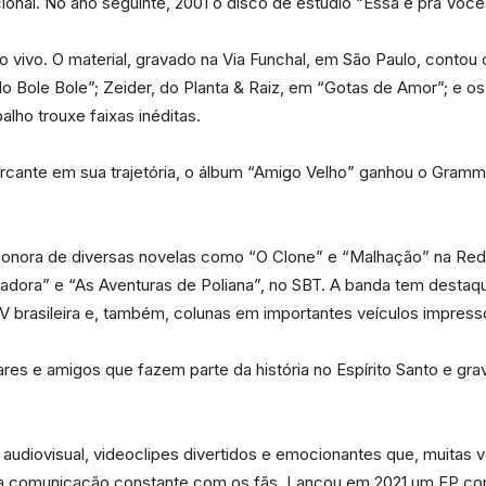
onal. No ano seguinte, 2001 o disco de estúdio “Essa é pra Você
e
vivo. O material, gravado na Via Funchal, em São Paulo, conto
o Bole Bole”; Zeider, do Planta & Raiz, em “Gotas de Amor”; e
lho trouxe faixas inéditas.
Região
cante em sua trajetória, o álbum “Amigo Velho” ganhou o Gramm
 sonora de diversas novelas como “O Clone” e “Malhação” na Red
vadora” e “As Aventuras de Poliana”, no SBT. A banda tem destaqu
 brasileira e, também, colunas em importantes veículos impresso
iares e amigos que fazem parte da história no Espírito Santo e g
audiovisual, videoclipes divertidos e emocionantes que, muitas ve
ra a comunicação constante com os fãs. Lançou em 2021 um EP co