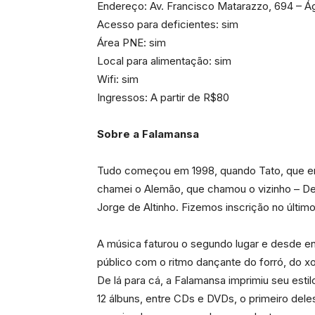
Endereço: Av. Francisco Matarazzo, 694 – Á
Acesso para deficientes: sim
Área PNE: sim
Local para alimentação: sim
Wifi: sim
Ingressos: A partir de R$80
Sobre a Falamansa
Tudo começou em 1998, quando Tato, que era 
chamei o Alemão, que chamou o vizinho – D
Jorge de Altinho. Fizemos inscrição no último
A música faturou o segundo lugar e desde e
público com o ritmo dançante do forró, do xot
De lá para cá, a Falamansa imprimiu seu esti
12 álbuns, entre CDs e DVDs, o primeiro dele