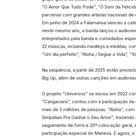
“O Amor Que Tudo Pode”, “O Som da Felicidad
parcerias com grandes artistas nacionais de d
Em junho de 2024 a Falamansa venceu a cate
neste mesmo ano, a banda lançou o audiovis
interpretados pela banda e convidados espec
22 músicas, incluindo medleys e inéditas; c
“Um dia perfeito”, “Aloha / Segue a Vida”, 
Na sequência, a partir de 2025 estão previs
Big Up, além de outras canções em audiovisu
O projeto “Universos” se iniciou em 2022 co
“Cangaceira”, contou com a participação da ca
mais de 5 milhões de pessoas. “Aloha”, com
Simpatias Pra Ganhar o Seu Amor”, trazendo a
seguimento de forró e 20ª colocação geral,
participação especial do Maneva. E agora, o