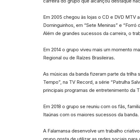
carreira do grupo que alcançou destaque naci
Em 2005 chegou às lojas o CD e DVD MTV ao 
Dominguinhos, em “Sete Meninas” e “Forró d
Além de grandes sucessos da carreira, o traba
Em 2014 o grupo viveu mais um momento mar
Regional ou de Raízes Brasileiras.
As músicas da banda fizeram parte da trilha
Tempo”, na TV Record, a série “Patrulha Sal
principais programas de entretenimento da TV
Em 2018 o grupo se reuniu com os fãs, famil
Itaúnas com os maiores sucessos da banda.
A Falamansa desenvolve um trabalho criativo 
grupo gosta de utilizar as redes sociais pa