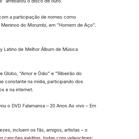
s” arrebatou o disco de ouro.
u com a participação de nomes como
 os Meninos do Morumbi, em “Homem de Aço”.
y Latino de Melhor Álbum de Música
e Globo, “Amor e Ódio” e “Ribeirão do
e constante na mídia, participando dos
s e na internet.
ravou o DVD Falamansa – 20 Anos Ao vivo – Em
zes, incluem os fãs, amigos, artistas – o
m canções inéditas, todas com videoclipes: