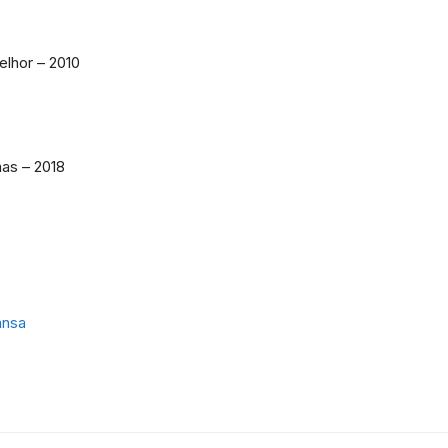
lhor – 2010
as – 2018
ansa