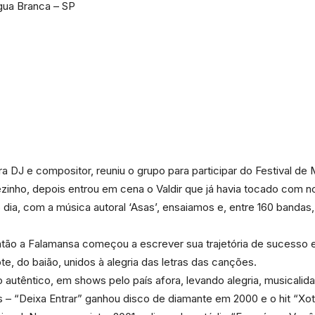
gua Branca – SP
da
Granja
DJ e compositor, reuniu o grupo para participar do Festival de 
ezinho, depois entrou em cena o Valdir que já havia tocado co
 dia, com a música autoral ‘Asas’, ensaiamos e, entre 160 bandas,
Viana
ntão a Falamansa começou a escrever sua trajetória de sucesso 
e, do baião, unidos à alegria das letras das canções.
lo autêntico, em shows pelo país afora, levando alegria, musicali
s – “Deixa Entrar” ganhou disco de diamante em 2000 e o hit “Xot