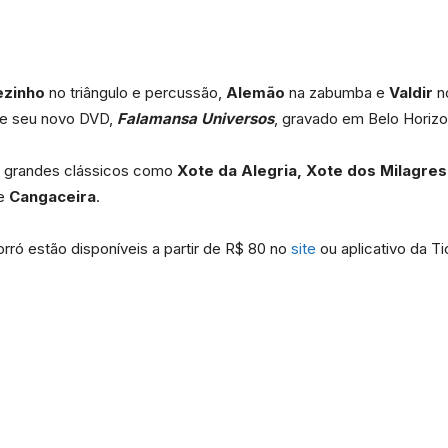
ezinho
no triângulo e percussão,
Alemão
na zabumba e
Valdir
no
de seu novo DVD,
Falamansa Universos
, gravado em Belo Horizo
Portal
 grandes clássicos como
Xote da Alegria, Xote dos Milagres
e
Cangaceira
.
orró estão disponíveis a partir de R$ 80 no
site
ou aplicativo da T
de
Notícias