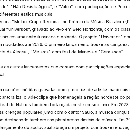
e”, “Não Desista Agora”, e “Valeu”, com participação de Peixelét
iferentes estilos musicais.
goria “Melhor Grupo Regional” no Prêmio da Música Brasileira 
ual “Universos”, gravado ao vivo em Belo Horizonte, com os clá
iais em uma noite iluminada e colorida. O projeto “Universos” c
om novidades até 2026. O primeiro lançamento trouxe as canções
“Xote da Alegria”, “Me ama” com feat de Maneva e “Cem anos”.
tos os outros lançamentos que contam com participações especiai
al.
m canções inéditas gravadas com parcerias de artistas nacionais
ntora Iza, o videoclipe que homenageia a região nordeste do país,
 feat de Natiruts também foi lançada neste mesmo ano. Em 2023
s crenças populares junto com o cantor Saulo, a música conquisto
 se destacando também nas plataformas digitais de música. Em 
 lançamento do audiovisual abraça um projeto que trouxe renova