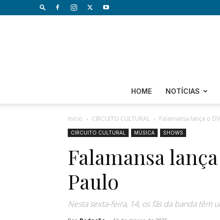
HOME
NOTÍCIAS
Início
CIRCUITO CULTURAL
Falamansa lança o D
CIRCUITO CULTURAL
MÚSICA
SHOWS
Falamansa lança
Paulo
Nesta sexta-feira, 14, os fãs da banda têm