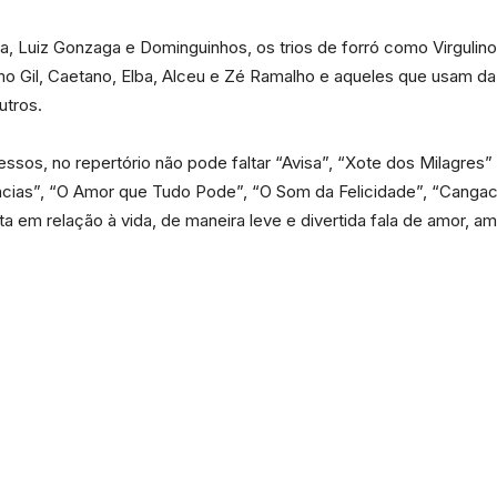
 Luiz Gonzaga e Dominguinhos, os trios de forró como Virgulino
mo Gil, Caetano, Elba, Alceu e Zé Ramalho e aqueles que usam 
utros.
os, no repertório não pode faltar “Avisa”, “Xote dos Milagres” “
ias”, “O Amor que Tudo Pode”, “O Som da Felicidade”, “Cangacei
 em relação à vida, de maneira leve e divertida fala de amor, a