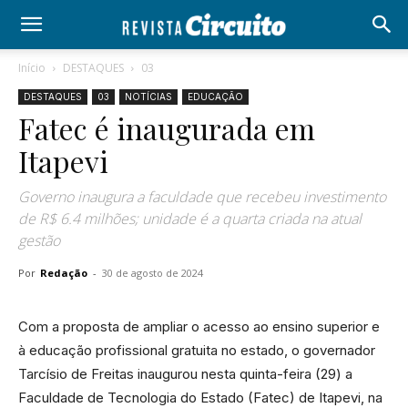
Início
DESTAQUES
03
DESTAQUES
03
NOTÍCIAS
EDUCAÇÃO
Fatec é inaugurada em
Itapevi
Governo inaugura a faculdade que recebeu investimento
de R$ 6.4 milhões; unidade é a quarta criada na atual
gestão
Por
Redação
-
30 de agosto de 2024
Com a proposta de ampliar o acesso ao ensino superior e
à educação profissional gratuita no estado, o governador
Tarcísio de Freitas inaugurou nesta quinta-feira (29) a
Faculdade de Tecnologia do Estado (Fatec) de Itapevi, na