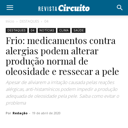
Início
DESTAQUES
04
DESTAQUES
04
NOTÍCIAS
CLIMA
SAÚDE
Frio: medicamentos contra
alergias podem alterar
produção normal de
oleosidade e ressecar a pele
Apesar de aliviarem a irritação causada pelas reações
alérgicas, anti-histamínicos podem impedir a produção
adequada de oleosidade pela pele. Saiba como evitar o
problema
Por
Redação
-
19 de abril de 2020