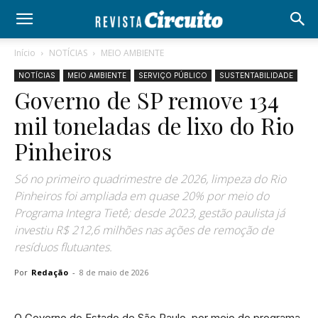
Início
NOTÍCIAS
MEIO AMBIENTE
NOTÍCIAS
MEIO AMBIENTE
SERVIÇO PÚBLICO
SUSTENTABILIDADE
Governo de SP remove 134
mil toneladas de lixo do Rio
Pinheiros
Só no primeiro quadrimestre de 2026, limpeza do Rio
Pinheiros foi ampliada em quase 20% por meio do
Programa Integra Tietê; desde 2023, gestão paulista já
investiu R$ 212,6 milhões nas ações de remoção de
resíduos flutuantes.
Por
Redação
-
8 de maio de 2026
O Governo do Estado de São Paulo, por meio do programa