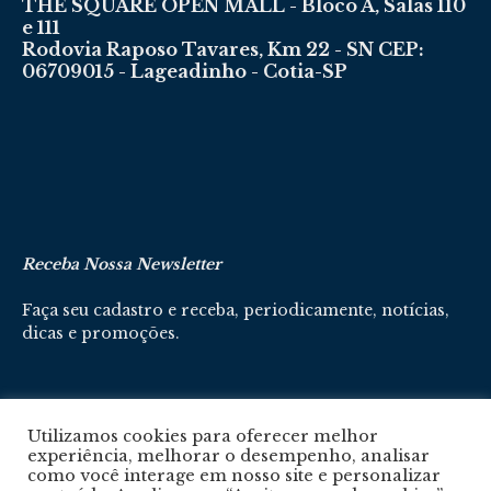
THE SQUARE OPEN MALL - Bloco A, Salas 110
e 111
Rodovia Raposo Tavares, Km 22 - SN CEP:
06709015 - Lageadinho - Cotia-SP
Receba Nossa Newsletter
Faça seu cadastro e receba, periodicamente, notícias,
dicas e promoções.
Cadastre-se aqui
Utilizamos cookies para oferecer melhor
experiência, melhorar o desempenho, analisar
como você interage em nosso site e personalizar