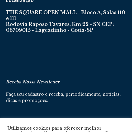
Localização
THE SQUARE OPEN MALL - Bloco A, Salas 110
e 111
Rodovia Raposo Tavares, Km 22 - SN CEP:
06709015 - Lageadinho - Cotia-SP
Receba Nossa Newsletter
Faça seu cadastro e receba, periodicamente, notícias,
dicas e promoções.
Cadastre-se aqui
Utilizamos cookies para oferecer melhor