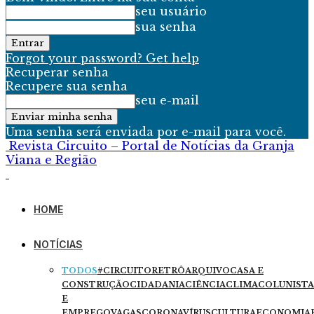
seu usuário
sua senha
Forgot your password? Get help
Recuperar senha
Recupere sua senha
seu e-mail
Uma senha será enviada por e-mail para você.
Revista Circuito – Portal de Notícias da Granja
Viana e Região
HOME
NOTÍCIAS
TODOS
#CIRCUITORETRÔ
ARQUIVO
CASA E
CONSTRUÇÃO
CIDADANIA
CIÊNCIA
CLIMA
COLUNISTA
E
EMPREGO
VAGAS
CORONAVÍRUS
CULTURA
ECONOMIA