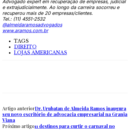
Advogado expert em recuperação de empresas, judicial
e extrajudicialmente. Ao longo da carreira socorreu e
recuperou mais de 20 empresas/clientes.
Tel.: (11) 4551-2532
@almeidaramosadvogados
www.aramos.com.br
TAGS
DIREITO
LOJAS AMERICANAS
Artigo anterior
Dr. Urubatan de Almeida Ramos inaugura
seu novo escritório de advocacia empresarial na Granja
Viana
Próximo artigo
11 destinos para curtir o carnaval no