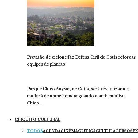
Previsão de ciclone faz Defesa Civil de Cotia reforçar
equipes de plantão
Parque Chico Anysio, de Cotia, será revitalizado e
mudará de nome homenageando o ambientalista
Chico…
CIRCUITO CULTURAL
TODOS
AGENDA
CINEMA
CRÍTICA
CULTURA
CURSOS
EX