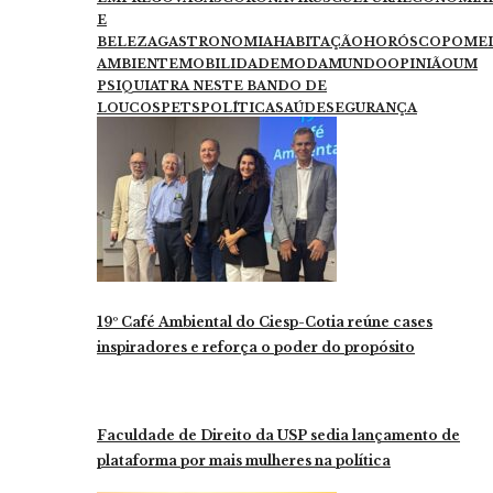
E
BELEZA
GASTRONOMIA
HABITAÇÃO
HORÓSCOPO
ME
AMBIENTE
MOBILIDADE
MODA
MUNDO
OPINIÃO
UM
PSIQUIATRA NESTE BANDO DE
LOUCOS
PETS
POLÍTICA
SAÚDE
SEGURANÇA
19º Café Ambiental do Ciesp-Cotia reúne cases
inspiradores e reforça o poder do propósito
Faculdade de Direito da USP sedia lançamento de
plataforma por mais mulheres na política