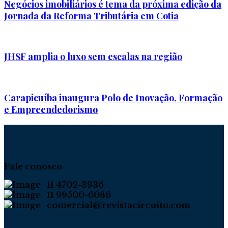
Negócios imobiliários é tema da próxima edição da
Jornada da Reforma Tributária em Cotia
JHSF amplia o luxo sem escalas na região
Carapicuíba inaugura Polo de Inovação, Formação
e Empreendedorismo
Fale conosco
11 4702-3936
11 99500-6086
comercial@revistacircuito.com