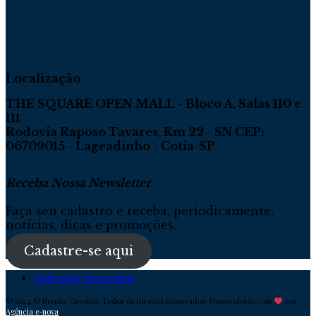
Localização
THE SQUARE OPEN MALL - Bloco A, Salas 110 e
111
Rodovia Raposo Tavares, Km 22 - SN CEP:
06709015 - Lageadinho - Cotia-SP
Receba Nossa Newsletter
Faça seu cadastro e receba, periodicamente,
notícias, dicas e promoções.
Cadastre-se aqui
Política De Privacidade
© 2024 © Revista Circuito. Todos os Direitos Reservados. Desenvolvido com
por
Agência e-nova