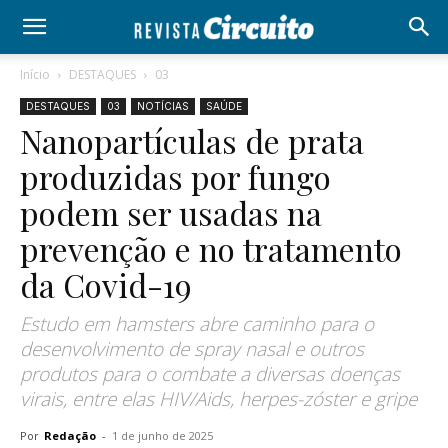
Início
DESTAQUES
03
DESTAQUES
03
NOTÍCIAS
SAÚDE
Nanopartículas de prata
produzidas por fungo
podem ser usadas na
prevenção e no tratamento
da Covid-19
Estudo em hamsters abre caminho para o
desenvolvimento de spray nasal e outros
produtos para o combate a diversas doenças
virais, entre elas HIV/Aids, herpes-zóster e gripe
Por
Redação
-
1 de junho de 2025