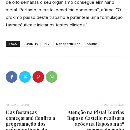
de oito semanas o seu organismo consegue eliminar o
metal. Portanto, o custo-benefício compensa”, afirma. “O
próximo passo deste trabalho é patentear uma formulação
farmacêutica e iniciar os testes clínicos.”
TAGS
COVID-19
HIV
Nqnoparticulas
Saúde
Artigo anterior
Próximo artigo
E as festanças
Atenção na Pista! Ecovias
começaram! Confira a
Raposo Castello realizará
programação dos
ações na Raposo na 1ª
próximos finais de
semana de junho