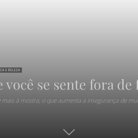
Portal
CA E BELEZA
e você se sente fora de
de
e mais à mostra, o que aumenta a insegurança de mu
Notícias