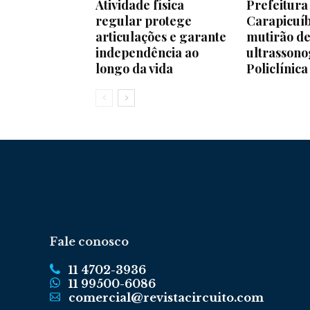
Atividade física
Prefeitura
regular protege
Carapicuíb
articulações e garante
mutirão d
independência ao
ultrassono
longo da vida
Policlínica
Fale conosco
11 4702-3936
11 99500-6086
comercial@revistacircuito.com