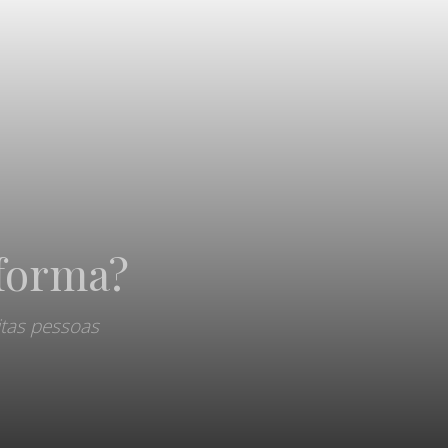
 forma?
itas pessoas