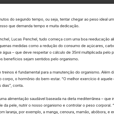
da
minutos do segundo tempo, ou seja, tentar chegar ao peso ideal 
cesso que demanda tempo e muita dedicação.
chel, Lucas Penchel, tudo começa com uma boa reeducação alimen
 pequenas medidas como a redução do consumo de açúcares, carbo
Granja
de água – que deve respeitar o cálculo de 35ml multiplicada pelo
sos benefícios sejam sentidos pelo organismo.
de treinos é fundamental para a manutenção do organismo. Além da
 corpo, o hormônio do bem-estar. “O melhor exercício é aquele 
Viana
 dias”, conta.
 uma alimentação saudável baseada na dieta mediterrânea – que i
e da pele, nutrir o nosso organismo e controlar o peso corporal
om laranja, por exemplo, a manga, cenoura, mamão, abóbora, e 