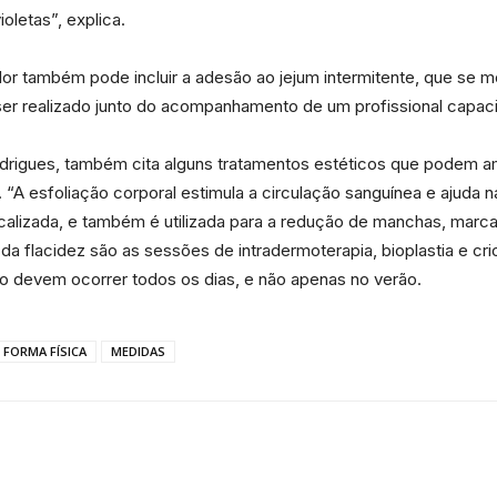
e
ioletas”, explica.
or também pode incluir a adesão ao jejum intermitente, que se m
er realizado junto do acompanhamento de um profissional capacit
Região
rigues, também cita alguns tratamentos estéticos que podem amen
“A esfoliação corporal estimula a circulação sanguínea e ajuda 
localizada, e também é utilizada para a redução de manchas, ma
da flacidez são as sessões de intradermoterapia, bioplastia e crio
 devem ocorrer todos os dias, e não apenas no verão.
FORMA FÍSICA
MEDIDAS