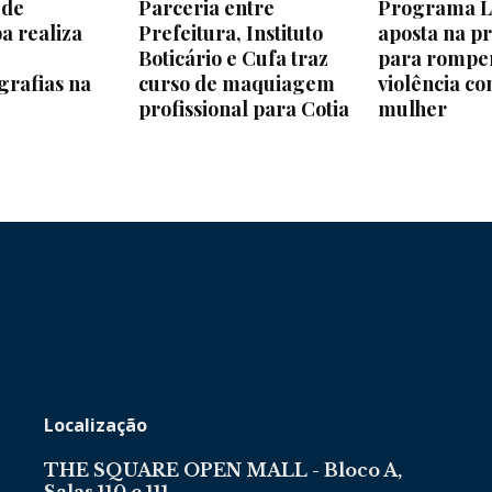
 de
Parceria entre
Programa L
a realiza
Prefeitura, Instituto
aposta na p
e
Boticário e Cufa traz
para romper
grafias na
curso de maquiagem
violência co
profissional para Cotia
mulher
Localização
THE SQUARE OPEN MALL - Bloco A,