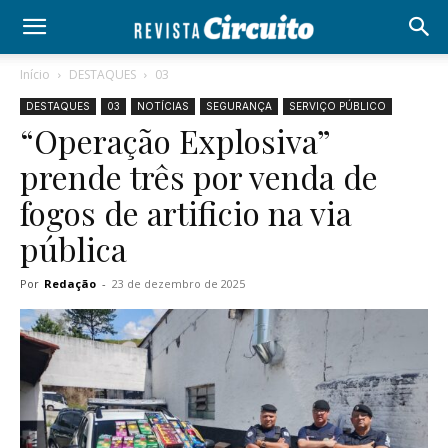
Início
DESTAQUES
03
DESTAQUES
03
NOTÍCIAS
SEGURANÇA
SERVIÇO PÚBLICO
“Operação Explosiva”
prende três por venda de
fogos de artificio na via
pública
Por
Redação
-
23 de dezembro de 2025