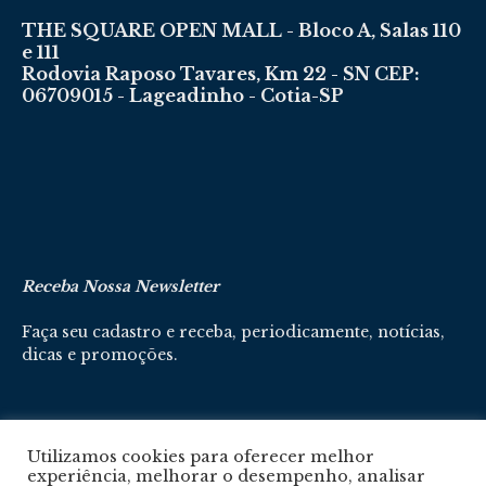
THE SQUARE OPEN MALL - Bloco A, Salas 110
e 111
Rodovia Raposo Tavares, Km 22 - SN CEP:
06709015 - Lageadinho - Cotia-SP
Receba Nossa Newsletter
Faça seu cadastro e receba, periodicamente, notícias,
dicas e promoções.
Cadastre-se aqui
Utilizamos cookies para oferecer melhor
experiência, melhorar o desempenho, analisar