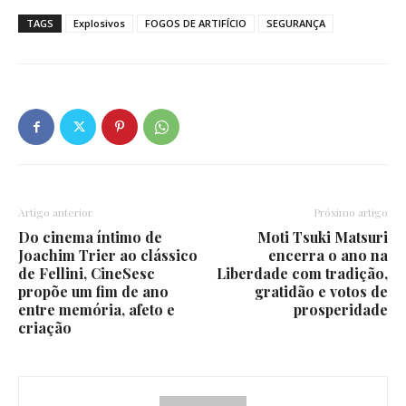
TAGS
Explosivos
FOGOS DE ARTIFÍCIO
SEGURANÇA
Artigo anterior
Próximo artigo
Do cinema íntimo de
Moti Tsuki Matsuri
Joachim Trier ao clássico
encerra o ano na
de Fellini, CineSesc
Liberdade com tradição,
propõe um fim de ano
gratidão e votos de
entre memória, afeto e
prosperidade
criação