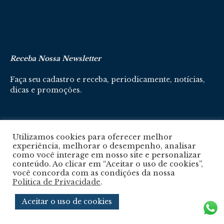
Receba Nossa Newsletter
Faça seu cadastro e receba, periodicamente, notícias,
dicas e promoções.
Cadastre-se aqui
Utilizamos cookies para oferecer melhor
experiência, melhorar o desempenho, analisar
como você interage em nosso site e personalizar
conteúdo. Ao clicar em “Aceitar o uso de cookies”,
você concorda com as condições da nossa
Politica de Privacidade
.
Política De Privacidade
Aceitar o uso de cookies
© 2024 © Revista Circuito. Todos os Direitos Reservados. Desenvolvido com
por
Agência e-nova