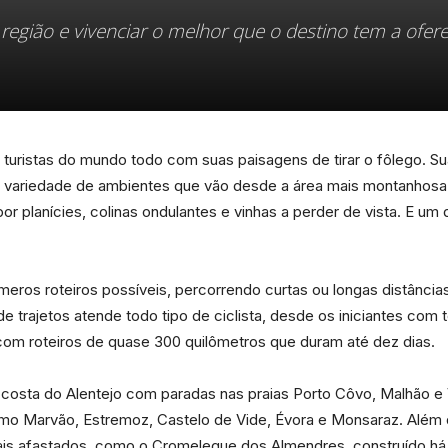
região e vivenciar o melhor que o destino tem a ofer
Portal
 turistas do mundo todo com suas paisagens de tirar o fôlego. Sua 
ma variedade de ambientes que vão desde a área mais montanhosa
r planícies, colinas ondulantes e vinhas a perder de vista. E um
de
eros roteiros possíveis, percorrendo curtas ou longas distância
e trajetos atende todo tipo de ciclista, desde os iniciantes co
 com roteiros de quase 300 quilômetros que duram até dez dias.
Notícias
a costa do Alentejo com paradas nas praias Porto Côvo, Malhão e Vi
 como Marvão, Estremoz, Castelo de Vide, Évora e Monsaraz. Além 
is afastados, como o Cromeleque dos Almendres, construído há 