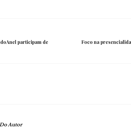
e
Região
doAnel participam de
Foco na presencialid
 Do Autor