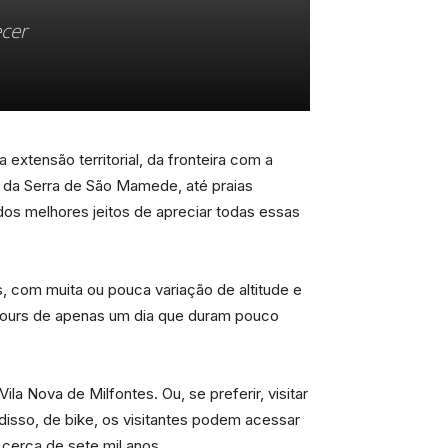
ecer
extensão territorial, da fronteira com a
 da Serra de São Mamede, até praias
 dos melhores jeitos de apreciar todas essas
s, com muita ou pouca variação de altitude e
m tours de apenas um dia que duram pouco
la Nova de Milfontes. Ou, se preferir, visitar
disso, de bike, os visitantes podem acessar
cerca de sete mil anos.