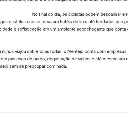
No final do dia, os ciclistas podem descansar e
da
igos castelos que se tornaram hotéis de luxo até herdades que 
icidade e sofisticação em um ambiente aconchegante que conta c
 nunca viajou sobre duas rodas, o Alentejo conta com empresas 
Granja
rem passeios de barco, degustação de vinhos e até mesmo um ch
asseio sem se preocupar com nada.
Viana