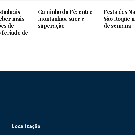
staduais
Caminho da Fé: entre
Festa das Na
eber mais
montanhas, suor e
São Roque ne
ões de
superação
de semana
o feriado de
Localização