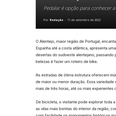
Pedalar é opção para conhecer a 
Por
Redação
-
11 de setembro de 2022
O Alentejo, maior região de Portugal, encanta
Espanha até a costa atlântica, apresenta u
desertas do sudoeste alentejano, passando po
belezas é fazer um roteiro de bike.
As estradas de ótima estrutura oferecem inúm
de maior ou menor duração. Essa variedade d
mais de três horas, até os mais experientes
De bicicleta, o visitante pode explorar toda 
as vilas mais bonitas do interior da região,
com facilidade os monumentos históricos ma