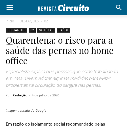
Início
DESTAQUES
02
DESTAQUES
02
NOTÍCIAS
SAÚDE
Quarentena: o risco para a
saúde das pernas no home
office
Especialista explica que pessoas que estão trabalhando
em casa devem adotar algumas medidas para evitar
problemas na circulação do sangue nas pernas.
Por
Redação
-
4 de julho de 2020
Imagem retirada do Google
Em razão do isolamento social recomendado pelas