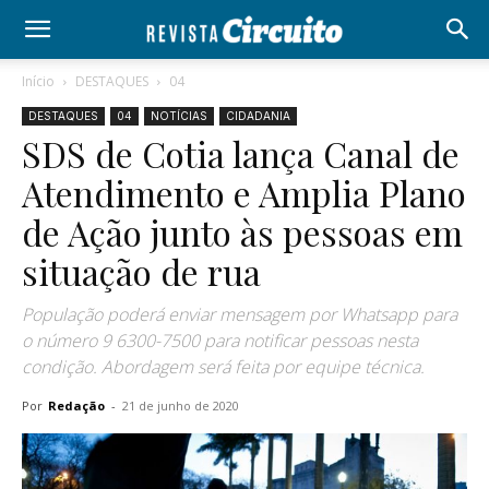
Início
DESTAQUES
04
DESTAQUES
04
NOTÍCIAS
CIDADANIA
SDS de Cotia lança Canal de
Atendimento e Amplia Plano
de Ação junto às pessoas em
situação de rua
População poderá enviar mensagem por Whatsapp para
o número 9 6300-7500 para notificar pessoas nesta
condição. Abordagem será feita por equipe técnica.
Por
Redação
-
21 de junho de 2020