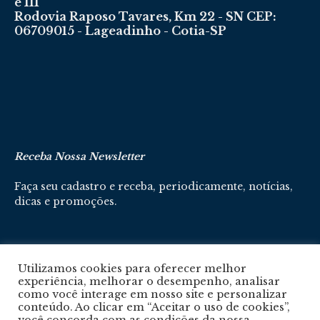
e 111
Rodovia Raposo Tavares, Km 22 - SN CEP:
06709015 - Lageadinho - Cotia-SP
Receba Nossa Newsletter
Faça seu cadastro e receba, periodicamente, notícias,
dicas e promoções.
Cadastre-se aqui
Utilizamos cookies para oferecer melhor
experiência, melhorar o desempenho, analisar
como você interage em nosso site e personalizar
conteúdo. Ao clicar em “Aceitar o uso de cookies”,