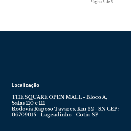
Página 3 de 3
Portal
de
Localização
THE SQUARE OPEN MALL - Bloco A,
Salas 110 e 111
Rodovia Raposo Tavares, Km 22 - SN CEP:
Notícias
06709015 - Lageadinho - Cotia-SP