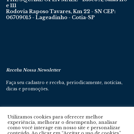
e 111
Rodovia Raposo Tavares, Km 22 - SN CEP:
06709015 - Lageadinho - Cotia-SP
Receba Nossa Newsletter
Faça seu cadastro e receba, periodicamente, notícias,
dicas e promoções.
Cadastre-se aqui
Utilizamos cookies para oferecer melhor
experiência, melhorar o desempenho, analisar
como você interage em nosso site e personalizar
conteúdo. Ao clicar em “Aceitar o uso de cookies”,