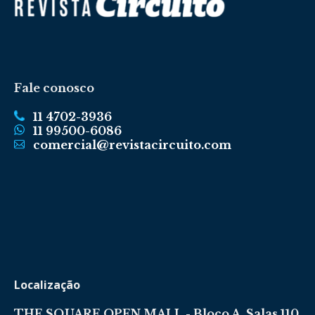
Fale conosco
11 4702-3936
11 99500-6086
comercial@revistacircuito.com
Localização
THE SQUARE OPEN MALL - Bloco A, Salas 110