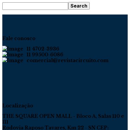
Fale conosco
11 4702-3936
11 99500-6086
comercial@revistacircuito.com
Localização
THE SQUARE OPEN MALL - Bloco A, Salas 110 e
111
Rodovia Raposo Tavares, Km 22 - SN CEP: