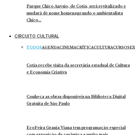
Parque Chico Anysio, de Cotia, será revitalizado e
mudará de nome homenageando o ambientalista
Chico…
CIRCUITO CULTURAL
TODOS
AGENDA
CINEMA
CRÍTICA
CULTURA
CURSOS
EX
Cotia recebe visita da secretária estadual de Cultura
e Economia Criativa
Conheça as obras disponíveis na Biblioteca Digital
Gratuita de São Paulo
EcoFeira Granja Viana tem programação especial
com exposição de cerâmica e muito mais