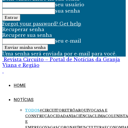
seu usuário
sua senha
Forgot your password? Get help
Recuperar senha
Recupere sua senha
seu e-mail
Uma senha será enviada por e-mail para você.
Revista Circuito – Portal de Notícias da Granja
Viana e Região
HOME
NOTÍCIAS
TODOS
#CIRCUITORETRÔ
ARQUIVO
CASA E
CONSTRUÇÃO
CIDADANIA
CIÊNCIA
CLIMA
COLUNISTA
E
EMPREGO
VAGAS
CORONAVÍRUS
CULTURA
ECONOMIA