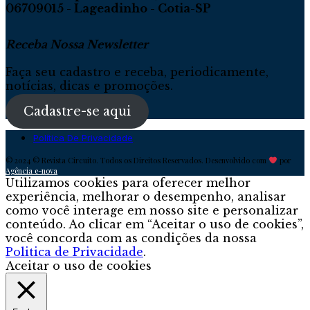
06709015 - Lageadinho - Cotia-SP
Receba Nossa Newsletter
Faça seu cadastro e receba, periodicamente,
notícias, dicas e promoções.
Cadastre-se aqui
Política De Privacidade
© 2024 © Revista Circuito. Todos os Direitos Reservados. Desenvolvido com
por
Agência e-nova
Utilizamos cookies para oferecer melhor
experiência, melhorar o desempenho, analisar
como você interage em nosso site e personalizar
conteúdo. Ao clicar em “Aceitar o uso de cookies”,
você concorda com as condições da nossa
Politica de Privacidade
.
Aceitar o uso de cookies