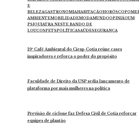
E
BELEZA
GASTRONOMIA
HABITAÇÃO
HORÓSCOPO
ME
AMBIENTE
MOBILIDADE
MODA
MUNDO
OPINIÃO
UM
PSIQUIATRA NESTE BANDO DE
LOUCOS
PETS
POLÍTICA
SAÚDE
SEGURANÇA
19º Café Ambiental do Ciesp-Cotia reúne cases
inspiradores e reforça o poder do propósito
Faculdade de Direito da USP sedia lançamento de
plataforma por mais mulheres na política
Previsão de ciclone faz Defesa Civil de Cotia reforçar
equipes de plantão