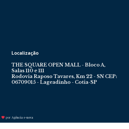
Portal
Localização
THE SQUARE OPEN MALL - Bloco A,
Salas 110 e 111
de
Rodovia Raposo Tavares, Km 22 - SN CEP:
06709015 - Lageadinho - Cotia-SP
Notícias
m
por
Agência e-nova