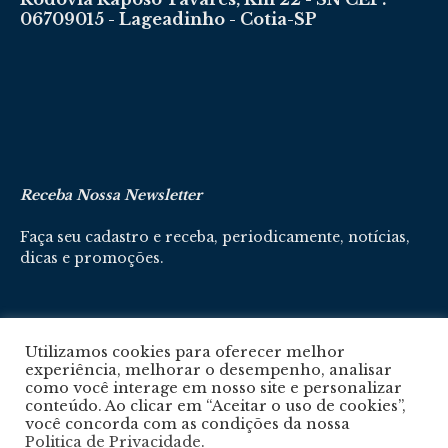
06709015 - Lageadinho - Cotia-SP
Receba Nossa Newsletter
Faça seu cadastro e receba, periodicamente, notícias,
dicas e promoções.
Cadastre-se aqui
Utilizamos cookies para oferecer melhor
experiência, melhorar o desempenho, analisar
como você interage em nosso site e personalizar
conteúdo. Ao clicar em “Aceitar o uso de cookies”,
você concorda com as condições da nossa
Politica de Privacidade
.
Política De Privacidade