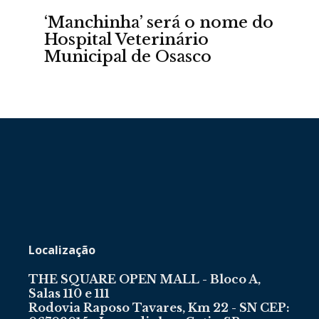
‘Manchinha’ será o nome do
Hospital Veterinário
Municipal de Osasco
Portal
de
Localização
Notícias
THE SQUARE OPEN MALL - Bloco A,
Salas 110 e 111
Rodovia Raposo Tavares, Km 22 - SN CEP: