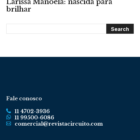
Larissa Manoela: nascida para
brilhar
Fale conosco
11 4702-3936
11 99500-6086
comercial@revistacircuito.com