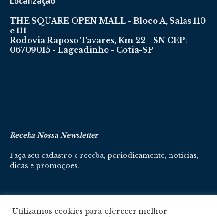
Localização
THE SQUARE OPEN MALL - Bloco A, Salas 110
e 111
Rodovia Raposo Tavares, Km 22 - SN CEP:
06709015 - Lageadinho - Cotia-SP
Receba Nossa Newsletter
Faça seu cadastro e receba, periodicamente, notícias,
dicas e promoções.
Cadastre-se aqui
Utilizamos cookies para oferecer melhor