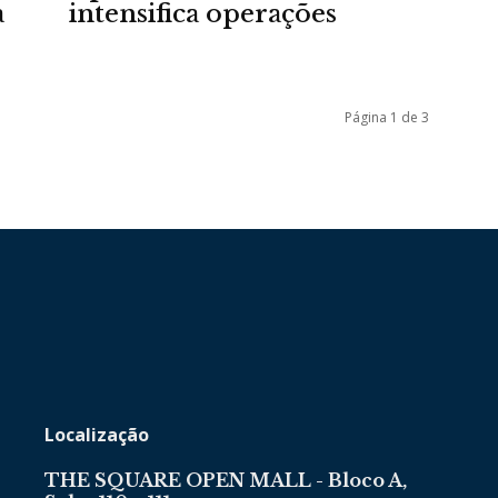
a
intensifica operações
da
Página 1 de 3
Granja
Viana
Localização
THE SQUARE OPEN MALL - Bloco A,