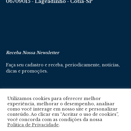
06709015 - Lageadinho - Cotia-SP
Receba Nossa Newsletter
Faça seu cadastro e receba, periodicamente, notícias,
dicas e promoções.
Cadastre-se aqui
Utilizamos cookies para oferecer melhor
experiência, melhorar o desempenho, analisar
como você interage em nosso site e personalizar
conteúdo. Ao clicar em “Aceitar o uso de cookies”,
você concorda com as condições da nossa
Politica de Privacidade
.
Política De Privacidade