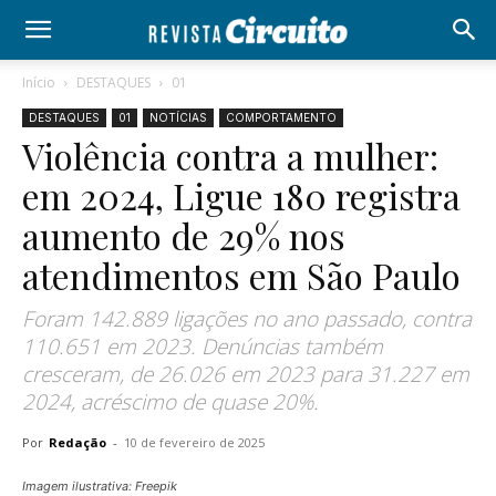
Início
DESTAQUES
01
DESTAQUES
01
NOTÍCIAS
COMPORTAMENTO
Violência contra a mulher:
em 2024, Ligue 180 registra
aumento de 29% nos
atendimentos em São Paulo
Foram 142.889 ligações no ano passado, contra
110.651 em 2023. Denúncias também
cresceram, de 26.026 em 2023 para 31.227 em
2024, acréscimo de quase 20%.
Por
Redação
-
10 de fevereiro de 2025
Imagem ilustrativa: Freepik