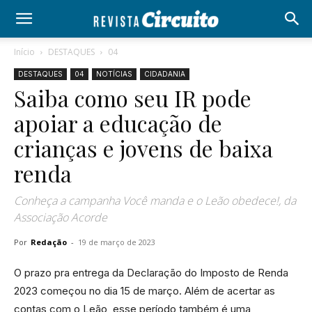
Início
DESTAQUES
04
DESTAQUES
04
NOTÍCIAS
CIDADANIA
Saiba como seu IR pode
apoiar a educação de
crianças e jovens de baixa
renda
Conheça a campanha Você manda e o Leão obedece!, da
Associação Acorde
Por
Redação
-
19 de março de 2023
O prazo pra entrega da Declaração do Imposto de Renda
2023 começou no dia 15 de março. Além de acertar as
contas com o Leão, esse período também é uma