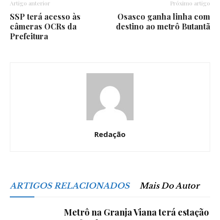
Artigo anterior
Próximo artigo
SSP terá acesso às
Osasco ganha linha com
câmeras OCRs da
destino ao metrô Butantã
Prefeitura
Redação
ARTIGOS RELACIONADOS
Mais Do Autor
Metrô na Granja Viana terá estação