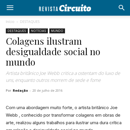
Início
DESTAQUES
DESTAQUES
NOTÍCIAS
MUNDO
Colagens ilustram
desigualdade social no
mundo
Artista britânico Joe Webb critica a ostentam do luxo de
uns, enquanto outros morrem de sede e fome
Por
Redação
-
20 de julho de 2016
Com uma abordagem muito forte, o artista britânico Joe
Webb , conhecido por transformar colagens em obras de
arte, realizou alguns trabalhos para ilustrar uma dura crítica