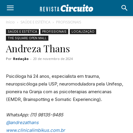
Início
SAÚDE E ESTÉTICA
PROFISSIONAIS
SAÚDE E ESTÉTICA
PROFISSIONAIS
LOCALIZAÇÃO
THE SQUARE OPEN MALL
Andreza Thans
Por
Redação
-
20 de novembro de 2024
Psicóloga há 24 anos, especialista em trauma,
neuropsicóloga pela USP, neuromoduladora pela Unifesp,
pioneira na Granja com as psicoterapias americanas
(EMDR, Brainspotting e Somatic Experiencing).
WhatsApp: (11) 98135-9485
@andrezathans
www.clinicalimbikus.com.br