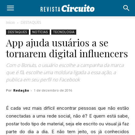
Início
DESTAQUES
DESTAQUES
NOTÍCIAS
TECNOLOGIA
App ajuda usuários a se
tornarem digital influencers
Com o Bonuts, o usuário escolhe a campanha da marca
que é fã, escolhe uma moldura ligada a essa ação, a
publica em seu perfil no Facebook
Por
Redação
-
1 de dezembro de 2016
É cada vez mais difícil encontrar pessoas que não estão
conectadas a uma rede social, não é? E quem está sabe,
postar todo tipo de material, seja ele escrito ou visual já faz
parte do dia a dia. E não tem jeito, os já conhecidos