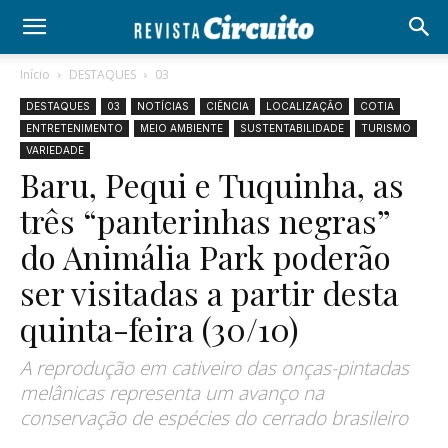
Início
DESTAQUES
03
DESTAQUES
03
NOTÍCIAS
CIÊNCIA
LOCALIZAÇÃO
COTIA
ENTRETENIMENTO
MEIO AMBIENTE
SUSTENTABILIDADE
TURISMO
VARIEDADE
Baru, Pequi e Tuquinha, as
três “panterinhas negras”
do Animália Park poderão
ser visitadas a partir desta
quinta-feira (30/10)
A reprodução em cativeiro das onças-pintadas
melânicas representa um avanço na
conservação de espécies do cerrado brasileiro