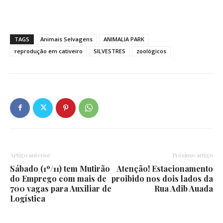
TAGS
Animais Selvagens
ANIMALIA PARK
reprodução em cativeiro
SILVESTRES
zoológicos
Artigo anterior
Próximo artigo
Sábado (1º/11) tem Mutirão
Atenção! Estacionamento
do Emprego com mais de
proibido nos dois lados da
700 vagas para Auxiliar de
Rua Adib Auada
Logística