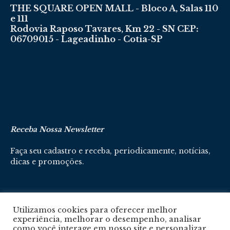
THE SQUARE OPEN MALL - Bloco A, Salas 110
e 111
Rodovia Raposo Tavares, Km 22 - SN CEP:
06709015 - Lageadinho - Cotia-SP
Receba Nossa Newsletter
Faça seu cadastro e receba, periodicamente, notícias,
dicas e promoções.
Cadastre-se aqui
Utilizamos cookies para oferecer melhor
experiência, melhorar o desempenho, analisar
como você interage em nosso site e personalizar