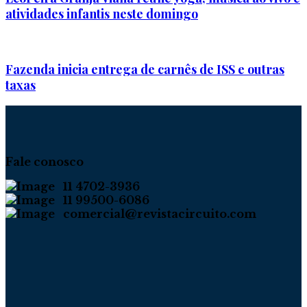
atividades infantis neste domingo
Fazenda inicia entrega de carnês de ISS e outras
taxas
Fale conosco
11 4702-3936
11 99500-6086
comercial@revistacircuito.com