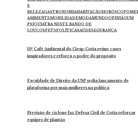
E
BELEZA
GASTRONOMIA
HABITAÇÃO
HORÓSCOPO
ME
AMBIENTE
MOBILIDADE
MODA
MUNDO
OPINIÃO
UM
PSIQUIATRA NESTE BANDO DE
LOUCOS
PETS
POLÍTICA
SAÚDE
SEGURANÇA
19º Café Ambiental do Ciesp-Cotia reúne cases
inspiradores e reforça o poder do propósito
Faculdade de Direito da USP sedia lançamento de
plataforma por mais mulheres na política
Previsão de ciclone faz Defesa Civil de Cotia reforçar
equipes de plantão