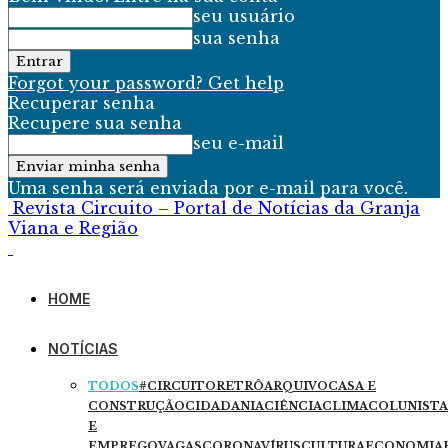
seu usuário
sua senha
Forgot your password? Get help
Recuperar senha
Recupere sua senha
seu e-mail
Uma senha será enviada por e-mail para você.
Revista Circuito – Portal de Notícias da Granja
Viana e Região
HOME
NOTÍCIAS
TODOS
#CIRCUITORETRÔ
ARQUIVO
CASA E
CONSTRUÇÃO
CIDADANIA
CIÊNCIA
CLIMA
COLUNISTA
E
EMPREGO
VAGAS
CORONAVÍRUS
CULTURA
ECONOMIA