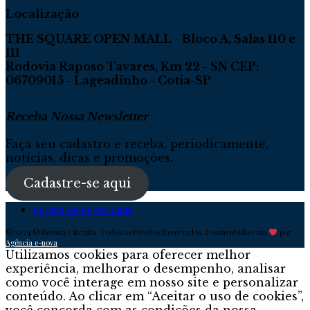
Localização
THE SQUARE OPEN MALL - Bloco A, Salas 110 e
111
Rodovia Raposo Tavares, Km 22 - SN CEP:
06709015 - Lageadinho - Cotia-SP
Receba Nossa Newsletter
Faça seu cadastro e receba, periodicamente,
notícias, dicas e promoções.
Cadastre-se aqui
Política De Privacidade
© 2024 © Revista Circuito. Todos os Direitos Reservados. Desenvolvido com
por
Agência e-nova
Utilizamos cookies para oferecer melhor
experiência, melhorar o desempenho, analisar
como você interage em nosso site e personalizar
conteúdo. Ao clicar em “Aceitar o uso de cookies”,