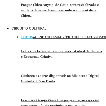
Parque Chico Anysio, de Cotia, será revitalizado e
mudará de nome homenageando o ambientalista
Chico…
CIRCUITO CULTURAL
TODOS
AGENDA
CINEMA
CRÍTICA
CULTURA
CURSOS
EX
Cotia recebe visita da secretária estadual de Cultura
e Economia Criativa
Conheça as obras disponíveis na Biblioteca Digital
Gratuita de São Paulo
EcoFeira Granja Viana tem programação especial
com exposição de cerâmica e muito mais