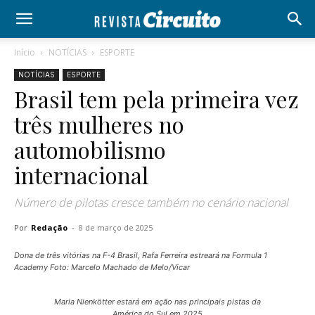
Início
NOTÍCIAS
ESPORTE
NOTÍCIAS
ESPORTE
Brasil tem pela primeira vez
três mulheres no
automobilismo
internacional
Número de pilotas cresce também no cenário nacional
Por
Redação
-
8 de março de 2025
Dona de três vitórias na F-4 Brasil, Rafa Ferreira estreará na Formula 1
Academy Foto: Marcelo Machado de Melo/Vicar
Maria Nienkötter estará em ação nas principais pistas da
América do Sul em 2025