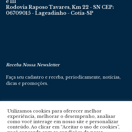
e 111
Rodovia Raposo Tavares, Km 22 - SN CEP:
06709015 - Lageadinho - Cotia-SP
Receba Nossa Newsletter
Faça seu cadastro e receba, periodicamente, notícias,
dicas e promoções.
Cadastre-se aqui
Utilizamos cookies para oferecer melhor
experiência, melhorar o desempenho, analisar
como você interage em nosso site e personalizar
conteúdo. Ao clicar em “Aceitar o uso de cookies”,