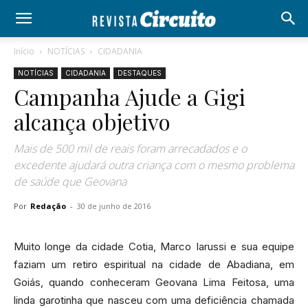
Início
NOTÍCIAS
CIDADANIA
NOTÍCIAS
CIDADANIA
DESTAQUES
Campanha Ajude a Gigi
alcança objetivo
Mais de 500 mil de reais foram arrecadados e o
excedente ajudará outra criança com o mesmo problema
de saúde que Geovana
Por
Redação
-
30 de junho de 2016
Muito longe da cidade Cotia, Marco Iarussi e sua equipe
faziam um retiro espiritual na cidade de Abadiana, em
Goiás, quando conheceram Geovana Lima Feitosa, uma
linda garotinha que nasceu com uma deficiência chamada