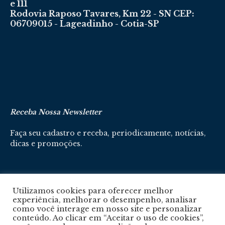
e 111
Rodovia Raposo Tavares, Km 22 - SN CEP:
06709015 - Lageadinho - Cotia-SP
Receba Nossa Newsletter
Faça seu cadastro e receba, periodicamente, notícias,
dicas e promoções.
Cadastre-se aqui
Utilizamos cookies para oferecer melhor
experiência, melhorar o desempenho, analisar
como você interage em nosso site e personalizar
conteúdo. Ao clicar em “Aceitar o uso de cookies”,