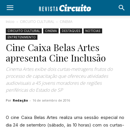
Início
CIRCUITO CULTURAL
CINEMA
CIRCUITO CULTURAL
CINEMA
DESTAQUES
NOTÍCIAS
ENTRETENIMENTO
Cine Caixa Belas Artes
apresenta Cine Inclusão
Cinema Artes exibe dois curtas-metragens frutos do
processo de capacitação que ofereceu atividades
audiovisuais a 45 jovens moradores de regiões
periféricas do Estado de SP
Por
Redação
-
16 de setembro de 2016
O cine Caixa Belas Artes realiza uma sessão especial no
dia 24 de setembro (sábado, às 10 horas) com os curtas-