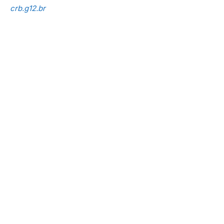
crb.g12.br