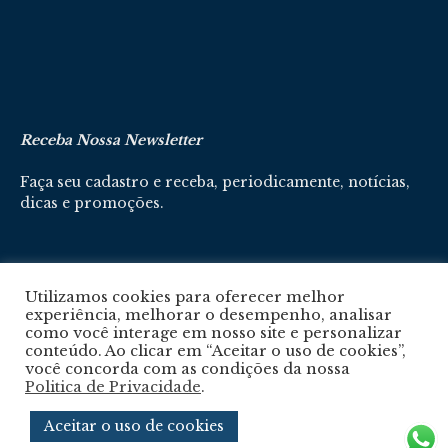
Receba Nossa Newsletter
Faça seu cadastro e receba, periodicamente, notícias,
dicas e promoções.
Cadastre-se aqui
Utilizamos cookies para oferecer melhor
experiência, melhorar o desempenho, analisar
como você interage em nosso site e personalizar
conteúdo. Ao clicar em “Aceitar o uso de cookies”,
você concorda com as condições da nossa
Politica de Privacidade
.
Política De Privacidade
Aceitar o uso de cookies
© 2024 © Revista Circuito. Todos os Direitos Reservados. Desenvolvido com
por
Agência e-nova