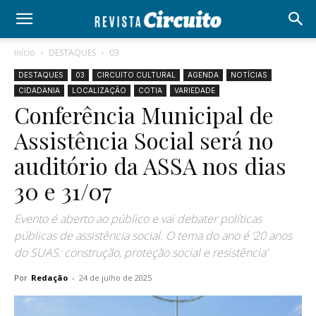
Início
DESTAQUES
03
DESTAQUES
03
CIRCUITO CULTURAL
AGENDA
NOTÍCIAS
CIDADANIA
LOCALIZAÇÃO
COTIA
VARIEDADE
Conferência Municipal de
Assistência Social será no
auditório da ASSA nos dias
30 e 31/07
Evento é aberto ao público e vai debater políticas
públicas de assistência social. O tema do ano é ’20 anos
do SUAS: construção, proteção social e resistência’
Por
Redação
-
24 de julho de 2025