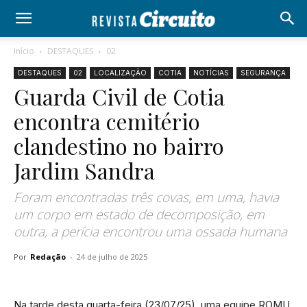
Início
DESTAQUES
02
DESTAQUES
02
LOCALIZAÇÃO
COTIA
NOTÍCIAS
SEGURANÇA
Guarda Civil de Cotia
encontra cemitério
clandestino no bairro
Jardim Sandra
Foram encontradas três covas, em uma, havia
um corpo em estado de decomposição, em
outra, a perícia encontrou uma ossada humana
Por
Redação
-
24 de julho de 2025
Na tarde desta quarta-feira (23/07/25), uma equipe ROMU