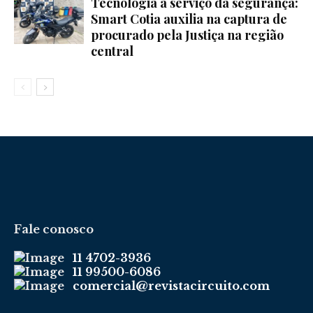
Tecnologia a serviço da segurança:
Smart Cotia auxilia na captura de
procurado pela Justiça na região
central
Fale conosco
11 4702-3936
11 99500-6086
comercial@revistacircuito.com