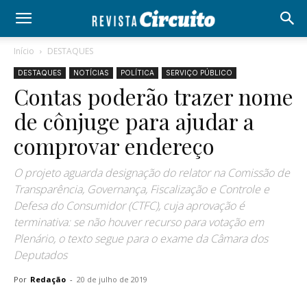
Início
DESTAQUES
DESTAQUES
NOTÍCIAS
POLÍTICA
SERVIÇO PÚBLICO
Contas poderão trazer nome
de cônjuge para ajudar a
comprovar endereço
O projeto aguarda designação do relator na Comissão de
Transparência, Governança, Fiscalização e Controle e
Defesa do Consumidor (CTFC), cuja aprovação é
terminativa: se não houver recurso para votação em
Plenário, o texto segue para o exame da Câmara dos
Deputados
Por
Redação
-
20 de julho de 2019