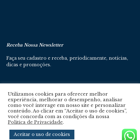
Receba Nossa Newsletter
Faça seu cadastro e receba, periodicamente, notícias,
dicas e promoções.
Cadastre-se aqui
Utilizamos cookies para oferecer melhor
experiência, melhorar o desempenho, analisar
como você interage em nosso site e personalizar
conteúdo. Ao clicar em “Aceitar o uso de cookies”,
você concorda com as condições da nossa
Politica de Privacidade
.
Política De Privacidade
Aceitar o uso de cookies
© 2024 © Revista Circuito. Todos os Direitos Reservados. Desenvolvido com