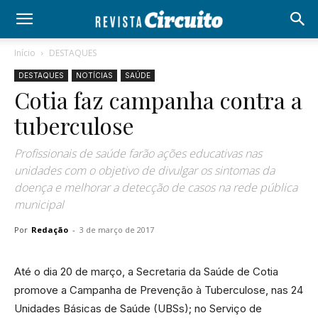
Início
DESTAQUES
DESTAQUES
NOTÍCIAS
SAÚDE
Cotia faz campanha contra a
tuberculose
Profissionais de saúde farão ações educativas nas
unidades com o objetivo de divulgar os sintomas da
doença e melhorar a detecção de casos na rede pública
municipal
Por
Redação
-
3 de março de 2017
Até o dia 20 de março, a Secretaria da Saúde de Cotia
promove a Campanha de Prevenção à Tuberculose, nas 24
Unidades Básicas de Saúde (UBSs); no Serviço de